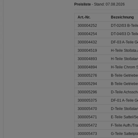
Preisliste
- Stand: 07.08.2026
Art.-Nr.
Bezeichnung
300004252
DT-02/03 B-Teile
300004254
DT-04/03 D-Teil
300004432
DF-03 A-Teile G
300004519
H-Teile Stoßsta
300004893
H-Teile Stoßst
300004894
H-Teile Chrom 
300005276
B-Teile Getrie
300005294
B-Teile Getrieb
300005296
D-Teile Achssc
300005375
DF-01 A-Teile 
300005470
D-Teile Stoßst
300005471
E-Teile Sattel/S
300005472
F-Teile Aufh./Tr
300005473
G-Teile Sattelpl