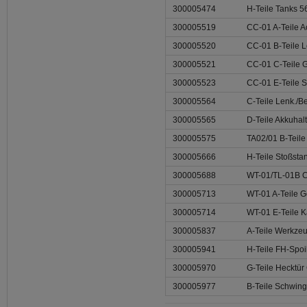
300005474
H-Teile Tanks 
300005519
CC-01 A-Teile 
300005520
CC-01 B-Teile 
300005521
CC-01 C-Teile G
300005523
CC-01 E-Teile S
300005564
C-Teile Lenk./B
300005565
D-Teile Akkuhal
300005575
TA02/01 B-Teile 
300005666
H-Teile Stoßst
300005688
WT-01/TL-01B C
300005713
WT-01 A-Teile 
300005714
WT-01 E-Teile Ka
300005837
A-Teile Werkze
300005941
H-Teile FH-Spoi
300005970
G-Teile Hecktür
300005977
B-Teile Schwin