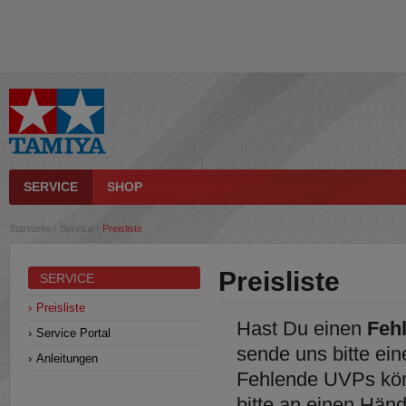
SERVICE
SHOP
Startseite
›
Service
›
Preisliste
Preisliste
SERVICE
Preisliste
Hast Du einen
Feh
Service Portal
sende uns bitte ei
Anleitungen
Fehlende UVPs könn
bitte an einen Händ