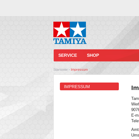
SERVICE
SHOP
Startseite
›
Impressum
IMPRESSUM
Im
Tam
Wer
907
E-m
Tele
Amt
Ums