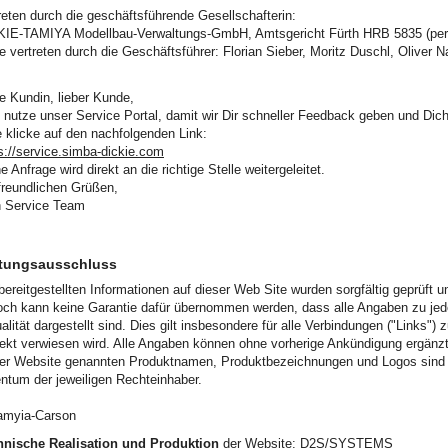
reten durch die geschäftsführende Gesellschafterin:
KIE-TAMIYA Modellbau-Verwaltungs-GmbH, Amtsgericht Fürth HRB 5835 (pers
e vertreten durch die Geschäftsführer: Florian Sieber, Moritz Duschl, Oliver
e Kundin, lieber Kunde,
e nutze unser Service Portal, damit wir Dir schneller Feedback geben und Dic
e klicke auf den nachfolgenden Link:
s://service.simba-dickie.com
e Anfrage wird direkt an die richtige Stelle weitergeleitet.
freundlichen Grüßen,
n Service Team
tungsausschluss
bereitgestellten Informationen auf dieser Web Site wurden sorgfältig geprüft u
ch kann keine Garantie dafür übernommen werden, dass alle Angaben zu jeder Z
alität dargestellt sind. Dies gilt insbesondere für alle Verbindungen ("Links")
rekt verwiesen wird. Alle Angaben können ohne vorherige Ankündigung ergänzt,
ser Website genannten Produktnamen, Produktbezeichnungen und Logos sind
ntum der jeweiligen Rechteinhaber.
amyia-Carson
hnische Realisation und Produktion
der Website:
D2S/SYSTEMS