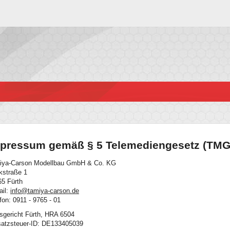
pressum gemäß § 5 Telemediengesetz (TMG
iya-Carson Modellbau GmbH & Co. KG
kstraße 1
65 Fürth
ail:
info@tamiya-carson.de
fon: 0911 - 9765 - 01
sgericht Fürth, HRA 6504
atzsteuer-ID: DE133405039