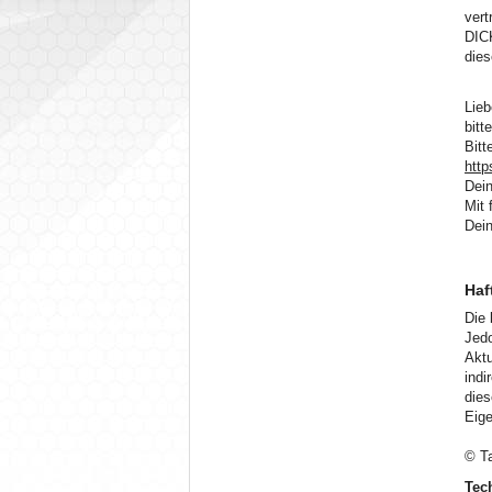
vert
DIC
dies
Lieb
bitt
Bitt
http
Dein
Mit 
Dei
Haf
Die 
Jedo
Aktu
indi
die
Eige
© T
Tec