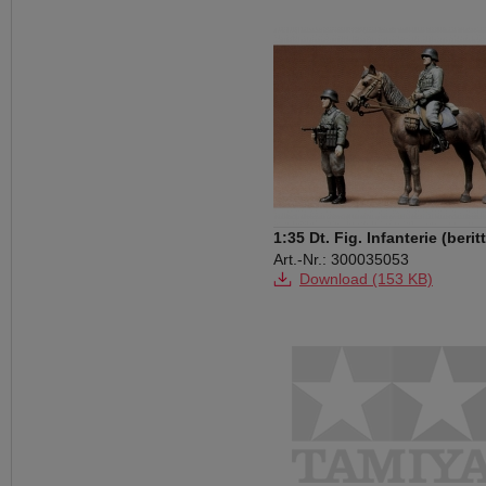
1:35 Dt. Fig. Infanterie (berit
(2)
Art.-Nr.: 300035053
Download (153 KB)