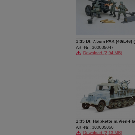
1:35 Dt. 7,5cm PAK (40/L46) (
Art.-Nr.: 300035047
Download (2,94 MB)
1:35 Dt. Halbkette m.Vierl-Fl
(5)
Art.-Nr.: 300035050
Download (2,13 MB)