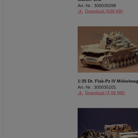
Art.-Nr.: 300035098
Download (638 KB)
1:35 Dt. Flak-Pz IV Möbelwa
(4)
Art.-Nr.: 300035101
Download (3,08 MB)