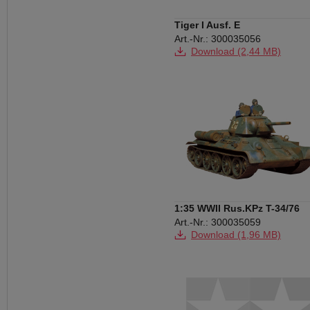
Tiger I Ausf. E
Art.-Nr.: 300035056
Download (2,44 MB)
1:35 WWII Rus.KPz T-34/76
1942/43 (3)
Art.-Nr.: 300035059
Download (1,96 MB)