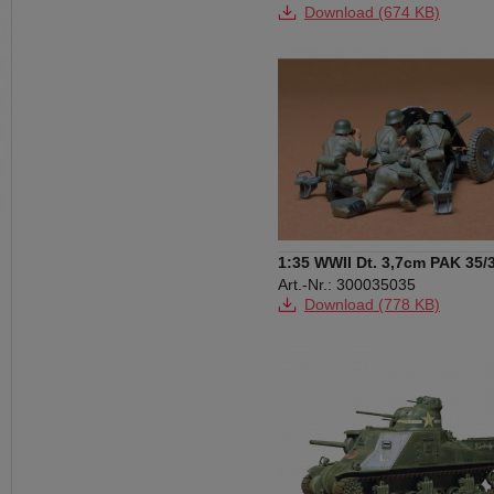
Download (674 KB)
1:35 WWII Dt. 3,7cm PAK 35/
m. Fig.(4)
Art.-Nr.: 300035035
Download (778 KB)