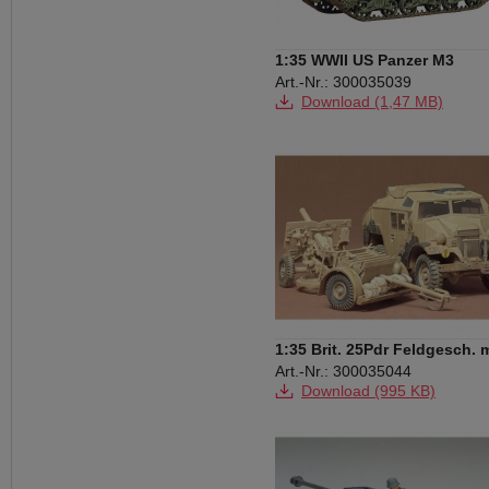
1:35 WWII US Panzer M3
General Lee
Art.-Nr.: 300035039
Download (1,47 MB)
1:35 Brit. 25Pdr Feldgesch. 
Fhz.(1)
Art.-Nr.: 300035044
Download (995 KB)