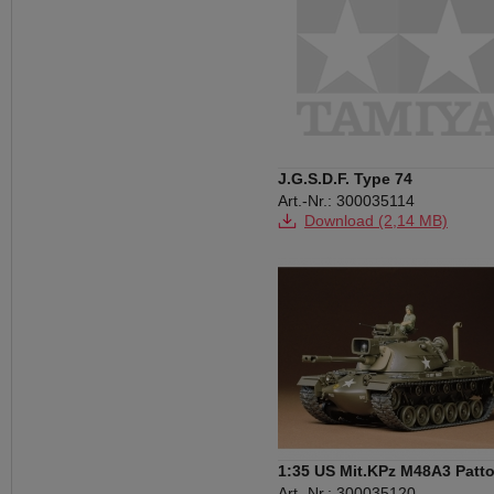
J.G.S.D.F. Type 74
Art.-Nr.: 300035114
Download (2,14 MB)
1:35 US Mit.KPz M48A3 Patt
(2)
Art.-Nr.: 300035120