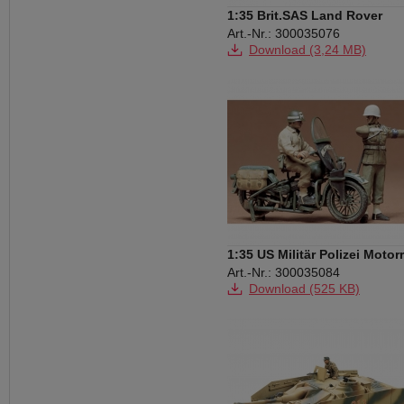
1:35 Brit.SAS Land Rover
P.Pant.(1)
Art.-Nr.: 300035076
Download (3,24 MB)
1:35 US Militär Polizei Motor
(2)
Art.-Nr.: 300035084
Download (525 KB)