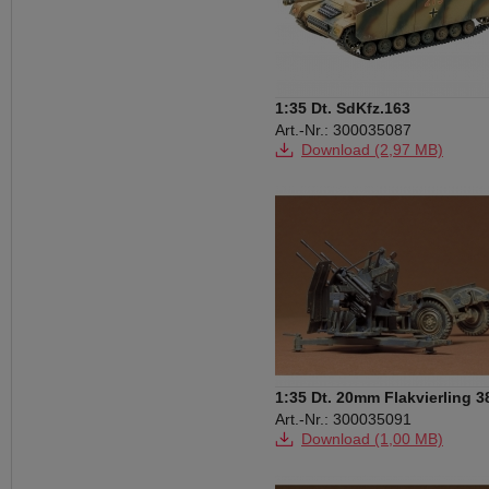
1:35 Dt. SdKfz.163
Sturmgeschütz IV (1)
Art.-Nr.: 300035087
Download (2,97 MB)
1:35 Dt. 20mm Flakvierling 3
Art.-Nr.: 300035091
Download (1,00 MB)