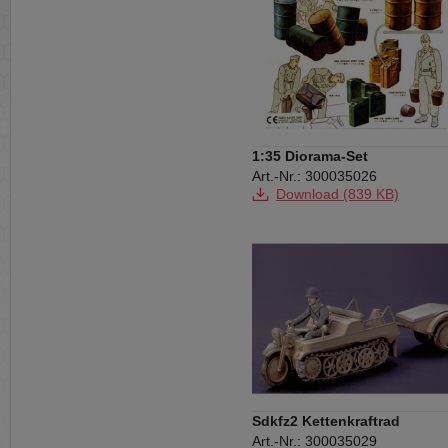
1:35 Diorama-Set
US/Dt.Kanister&Fäss.
Art.-Nr.: 300035026
Download (839 KB)
Sdkfz2 Kettenkraftrad
Art.-Nr.: 300035029