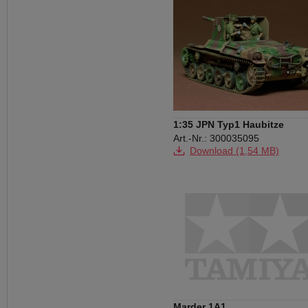
1:35 JPN Typ1 Haubitze
m.Figuren(2)
Art.-Nr.: 300035095
Download (1,54 MB)
Marder 1A1