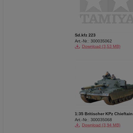
Sd.kfz 223
Art.-Nr.: 300035062
Download (3,53 MB)
1:35 Britischer KPz Chieftain
Mk.5 (3)
Art.-Nr.: 300035068
Download (3,94 MB)