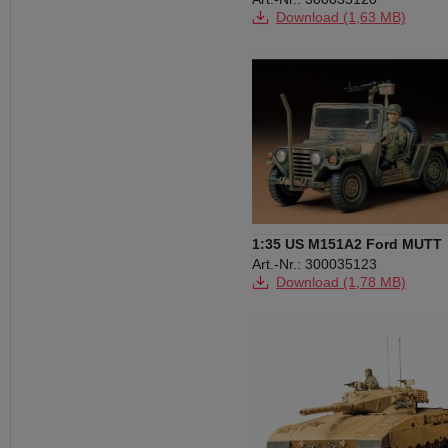
Download (1,63 MB)
1:35 US M151A2 Ford MUTT
Geländew.(1)
Art.-Nr.: 300035123
Download (1,78 MB)